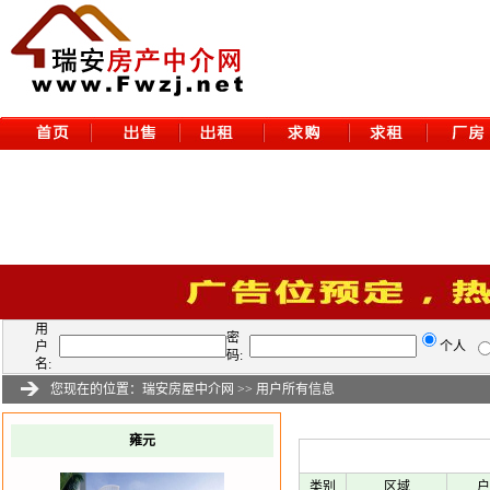
用
密
户
个人
码:
名:
您现在的位置：
瑞安房屋中介网
>>
用户所有信息
雍元
类别
区域
户