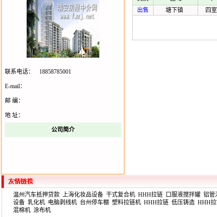
出售
塘下镇
四室
联系电话：
18858785001
E-mail：
邮 编：
地 址：
公司简介
温州汽车抵押贷款
上海化妆品设备
干式复合机
HHH拉链
口服液搅拌罐
铝管
设备
乳化机
电脑剥线机
台州停车棚
塑料拉链机
HHH拉链
低压铸造
HHH
混棉机
涂布机