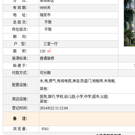
方 位：
安阳新区
有 效 期：
9999天
地 址：
瑞安市
总 层 次：
不限
所在层次：
不限
朝 向：
户 型：
三室一厅
面 积：
120
㎡
装潢标准：
普通装修
始 建 于：
付款方式：
可分期
水,电,燃气,有线电视,淋浴,防盗门,地板砖,木地板,
配置设施：
其他：
医院,银行,学校,幼儿园,小学,中学,超市,公园,
周边设施：
其他：
登记时间：
2014/8/22 11:12:04
备 注：
浏 览 量：
9561