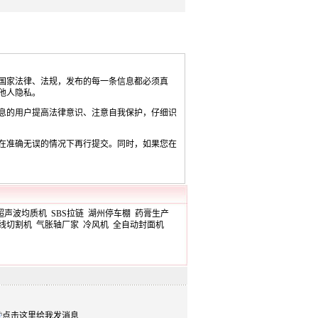
国家法律、法规，发布的每一条信息都必须真
他人隐私。
息的用户提高法律意识、注意自我保护，仔细识
在准确无误的情况下再行提交。同时，如果您在
超声波均质机
SBS拉链
湖州停车棚
药膏生产
线切割机
气胀轴厂家
冷风机
全自动封面机