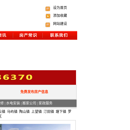
设为首页
添加收藏
网站建设
免费发布房产信息
装修
|
水电安装
|
搬家公司
|
家政服务
云镇
马屿镇
陶山镇
上望镇
汀田镇
塘下镇
罗
区