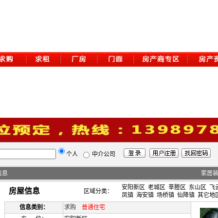
个人
中介公司
信息
家居
安阳新区
老城区
莘塍区
东山区
飞
房屋信息
区域分类：
凤镇
海安镇
场桥镇
仙降镇
其它地
信息类别：
求购
普通住宅