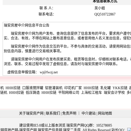
本信息联系方式
联 系 人：
吴小姐
联系电话：
QQ510722867
瑞安房屋中介网信息平台公告
瑞安房屋中介网为用户发布、查询信息提供了信息发布的平台，要求用户遵守
实、合法、有效，不得在网站上散布恶意信息，或者冒用他人名义发出信息，侵犯
瑞安房屋中介网作为信息交互的平台，不参与具体的交易活动，请使用网站信
别信息内容，慎重进行交易相关事项。
请瑞安房屋中介网用户在发布房屋买卖、租赁等信息时，仔细核对联系电话，
浏览、联系、交易过程中发现了虚假信息，请及时与瑞安房屋中介网联系。
虚假信息举报信箱：
wj@fwzj.net
合机
HHH拉链
口服液搅拌罐
铝管灌装机
印花机厂家
HHH拉链
乳化罐
YKK拉链
拉链机
HHH拉链
低压铸造
HHH拉链
平阳网络公司
上海松江租车
瑞安会计学校
多
关于瑞安房产网
|
联系我们
|
免责声明
｜
中介建站
|
网站地图
建议使用IE5.0或以上版本浏览
瑞安房产网QQ群：105278695
安房产网房地产网-瑞安房产网,瑞安房产信息网,瑞安二手房 All Rights Reserved 站长QQ：