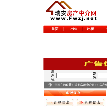
用
密
户
码:
名:
您现在的位置：
瑞安房屋中介网
>>
房产