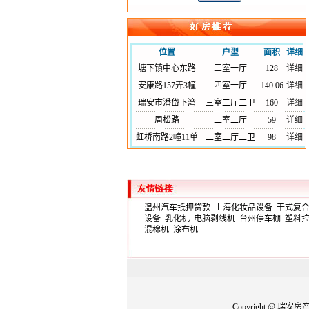
位置
户型
面积
详细
塘下镇中心东路
三室一厅
128
详细
安康路157弄3幢
四室一厅
140.06
详细
瑞安市潘岱下湾
三室二厅二卫
160
详细
周松路
二室二厅
59
详细
虹桥南路2幢11单
二室二厅二卫
98
详细
温州汽车抵押贷款
上海化妆品设备
干式复
设备
乳化机
电脑剥线机
台州停车棚
塑料
混棉机
涂布机
Copyright @ 瑞